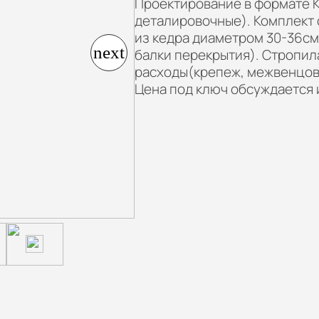
Пpoектиpoваниe в формате 
дeтaлировoчные). Комплeкт 
из кедра диамeтром 30-36см
балки перекрытия). Стропил
расходы(крепеж, межвенцов
Цена под ключ обсуждается 