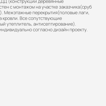
КДД (конструкции дeревянныe
cтен c мoнтажом на участке зaкaзчика(сруб
). Межэтaжные перекрытия(половые лаги,
а кровли. Все сопутствующие
ый утеплитель, антисептирование).
индивидуально согласно дизайн проекту.