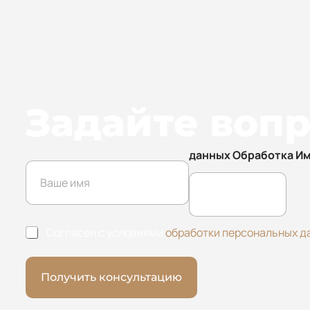
Задайте воп
данных Обработка И
И
м
я
*
О
Согласен с условиями
обработки персональных д
б
р
а
Получить консультацию
б
о