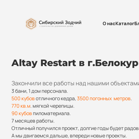
О нас
Каталог
Б
Skip
Altay Restart в г.Белоку
to
content
Закончили все работы над нашими объектам
3 бани, 1 дом персонала.
500 кубов
отличного кедра,
3500 погонных метров
.
770 кв.м
. мягкой черепицы.
90 кубов
пиломатериала.
7 месяцев работы.
Отличный получился проект, долгие годы будет радов
А мы двигаемся дальше, впереди новые проекты.