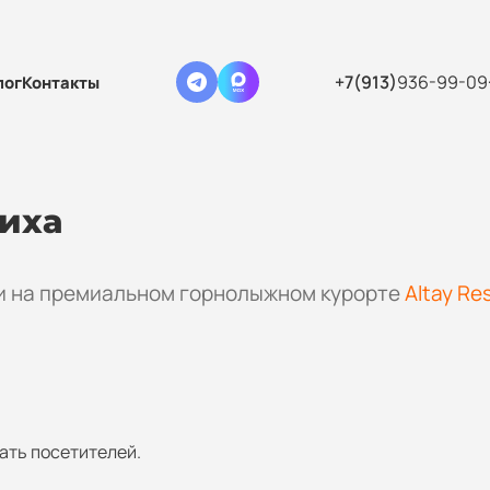
+7(913)
936-99-09
лог
Контакты
риха
и на премиальном горнолыжном курорте
Altay Re
ать посетителей.