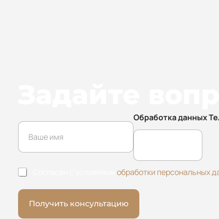
Задайте воп
Обработка данных Т
И
м
я
*
О
Согласен с условиями
обработки персональных д
б
р
а
Получить консультацию
б
о